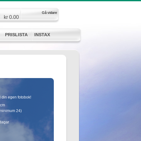
Gå vidare
kr 0.00
PRISLISTA
INSTAX
din egen fotobok!
1cm
(minimum 24)
dagar