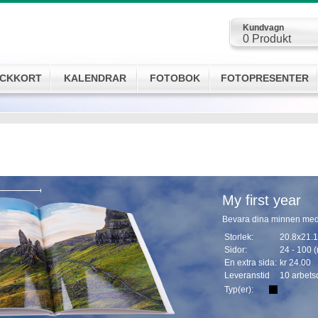
Kundvagn
0
Produkt
CKKORT
KALENDRAR
FOTOBOK
FOTOPRESENTER
My first year
Bevara dina minnen med 
Storlek:
20.8x21.
Sidor:
24 - 100 
En extra sida:
kr 24.00
Leveranstid
10 arbets
Typ(er):