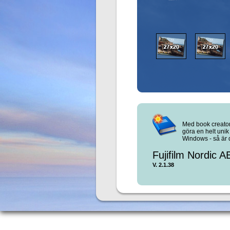
Med book creator
göra en helt uni
Windows - så är 
Fujifilm Nordic 
V. 2.1.38