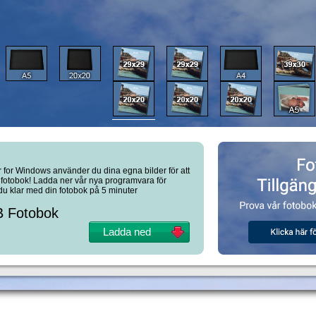
 for Windows använder du dina egna bilder för att
k fotobok! Ladda ner vår nya programvara för
du klar med din fotobok på 5 minuter
AB Fotobok
Ladda ned