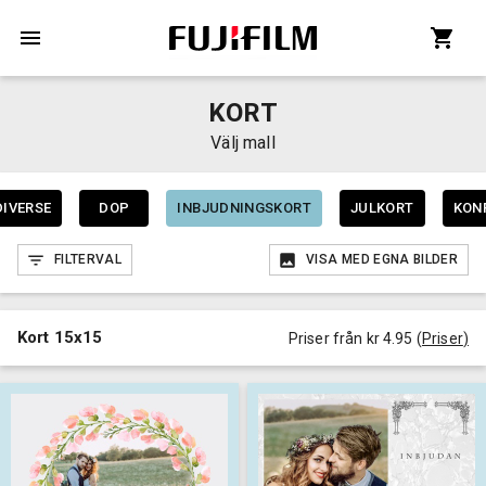
KORT
Välj mall
DIVERSE
DOP
INBJUDNINGSKORT
JULKORT
KON
FILTERVAL
VISA MED EGNA BILDER
Kort 15x15
Priser från kr 4.95
(
Priser
)